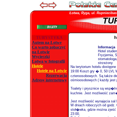
Łotwa, Ryga, ul. Rupniecibas 1
TU
TURYSTYKA
h
Autem na Łotwę
Co warto zobaczyć
Informacja
Hotel studen
na Łotwie
Fryzjernia, 
Wycieczki
stomatologa
Łotwa w fotografii
strzeżony
Hotele
Na terytorium hotelu dostępne
Hotele na Łotwie
19:00 Koszt gry � 0, 50 LVL W
Rezerwacja
czteroosobowych. Są także d
Adresy internetowy
ośmioosobowych ( każdy jest 
Toalety i prysznice są wsp�l
kuchnie. Jest możliwość zam�w
Jest możliwość wynajęcia sal 
W dniach roboczych od godz. 0
stoł�wka, gdzie można zjeść 
23:00,