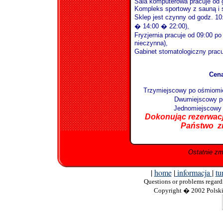
Sala komputerowa pracuje od 
Kompleks sportowy z sauną i s
Sklep jest czynny od godz. 10
� 14:00 � 22:00),
Fryzjernia pracuje od 09:00 p
nieczynna),
Gabinet stomatologiczny prac
Cena
Trzymiejscowy po ośmiomi
Dwumiejscowy p
Jednomiejscowy
Dokonując rezerwacj
Państwo zn
Ostatnie zm
|
home
|
informacja
|
tu
Questions
or problems regardi
Copyright
� 2002 Polskie