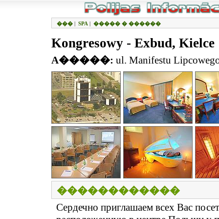
���
|
SPA
|
����� � ������
Kongresowy - Exbud, Kielce
A�����:
ul. Manifestu Lipcowego
������������
Сердечно приглашаем всех Вас посет