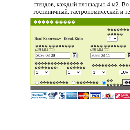
стендов, каждый площадью 4 м2. Во
гостиничный, гастрономический и т
����� �����
�������
�����:
Hotel Kongresowy - Exbud, Kielce
���� ��������
���� �������
(JJJJ-MM-TT):
(JJJJ-MM-TT):
����������
���� �
��������:
���
�������:
������:
��
���������
�������
�����