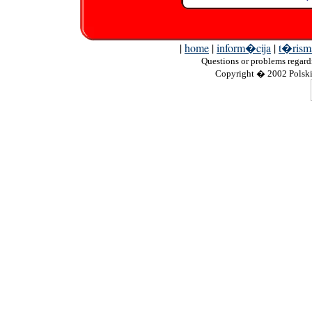
|
home
|
inform�cija
|
t�rism
Questions
or problems regardi
Copyright
� 2002 Polskie