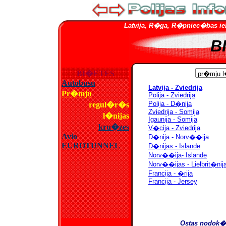
Latvija, R�ga, R�pniec�bas iela 
B
BI
�
ETES
Autobusu
Pr�mju
regul�r�s
l�nijas
kru�zes
Avio
EUROTUNNEL
Ostas nodok�i