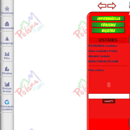
Viesnīcas
Pansionāti
IZSTĀDES
Kempingi
POZNAŅAS izstādes
Citas izstādes Polijā
Aktuālā izstāde
Pilis
MŪSU PAKALPOJUMI
Foto arhīvs
Pilsētas
Polijas
firmas
Poznaņas
izstādes