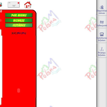
08
Degvielas
cenas
Tulkojumi
|LV| |
RU
|
PL
|
Autobusu
biļetes
Prāmju
biļetes