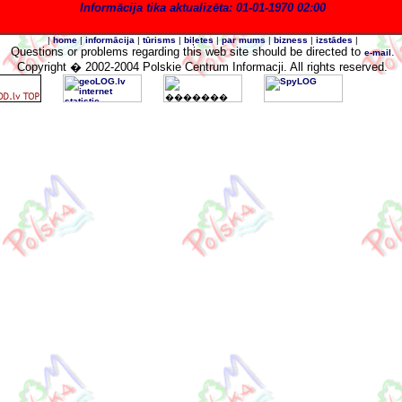
Informācija tika aktualizēta: 01-01-1970 02:00
|
home
|
informācija
|
tūrisms
|
biļetes
|
par mums
|
bizness
|
izstādes
|
Questions
or problems regarding this web site should be directed to
.
e-mail
Copyright
� 2002-2004 Polskie Centrum Informacji. All rights reserved.