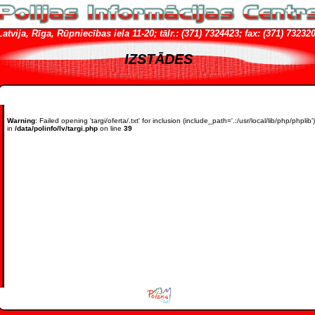
Latvija, Rīga, Rūpniecības iela 11-20; tālr.: (371) 7324423; fax: (371) 73232
IZSTĀDES
Warning
: Failed opening 'targi/oferta/.txt' for inclusion (include_path='.:/usr/local/lib/php/phplib')
in
/data/polinfo/lv/targi.php
on line
39