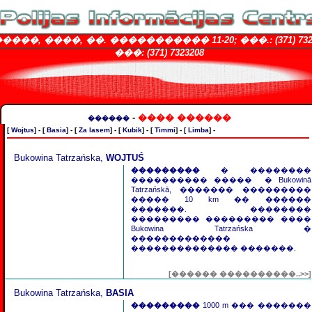
����, ����, ��. ����������� 11-20; ���.: (371) 7324
���: (371) 7323208
-
���� ������
������
[
Wojtus
] - [
Basia
] - [
Za lasem
] - [
Kubik
] - [
Timmi
] - [
Limba
] -
Bukowina Tatrzańska,
WOJTUŚ
���������
� ��������
���������� ����� � Bukowinā
Tatrzańskā, ������� ���������
����� 10 km �� ������
�������. ��������
��������� ��������� ����
Bukowina Tatrzańska �
�������������
�������������� �������.
[������ ����������..>>]
Bukowina Tatrzańska,
BASIA
���������
1000 m ��� �������