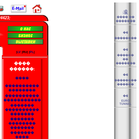
423;
���� ��
�������
��������
|
LV
|RU| |
PL
|
������
��
����
�������
������:
����
��������
������
����������
��������
����������
�����������
EURO
TUNNEL
�������
����������
�������
�������
��������
�������
�������
����