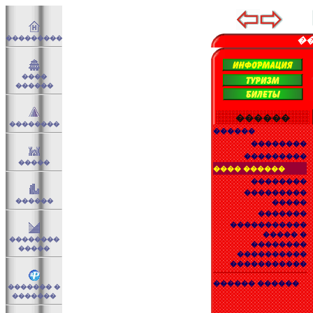
���������
��
����
������
������
��������
������
��������
���������
�����
���� ������
��������
���������
������
�����
�������
�����������
����� �
��������
��������
�����
����������
�����������
������ ������
������� �
�������