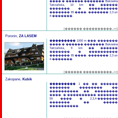
���� � ������ ������� Bukowina
Tatrzańska, 10 km �� ������
�������. � ����������
������� 85 ����. ������� 2,3 un
4-�������.
[������ ����������..>>]
Poronin
,
ZA LASEM
���������
1000 m ��� �������
���� � ������ ������� Bukowina
Tatrzańska,
9
km �� ������
�������. � ����������
������� 85 ����. ������� 2,3 un
4-�������.
[������ ����������..>>]
Zakopane
,
Kubik
���������
1 �� �� ������
������� �������� ��
���������� �� ��������
����. � ���������� �������
59 ���� � 2,3,4-�������
������� �� �����
����������.