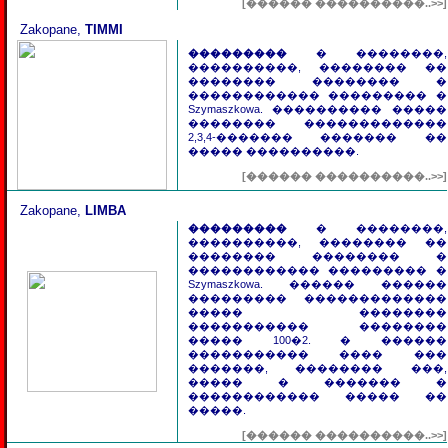
[������ ����������..>>]
Zakopane,
TIMMI
���������
� ��������,
����������, �������� ��
�������� �������� �
������������ ��������� �
Szymaszkowa. ���������� �����
�������� �������������
2,3,4-������� ������� ��
����� ����������.
[������ ����������..>>]
Zakopane,
LIMBA
���������
� ��������,
����������, �������� ��
�������� �������� �
������������ ��������� �
Szymaszkowa. ������ ������
��������� �������������
����� ��������
����������� ��������
����� 100�2. � ������
����������� ���� ���
�������, �������� ���,
����� � ������� �
������������ ����� ��
�����.
[������ ����������..>>]