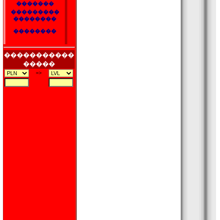
�������
���������
��������
��������
�����������
�����
=>