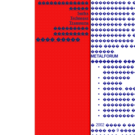
��������� � �
�������������
�����������
�����
Surfex
���������� � 9
Technogaz
��������� ���
Transporta
�������� ���
���������
���������� �
���������
��������� � 
���� �����
�����������
��� ���� �� 
������.
METALFORUM
�������� ���
��������
��������
�������
�����
�����, ��
��������
������� 
��������
������� 
��������
� 2002 ���� �
���� �� 9 ���