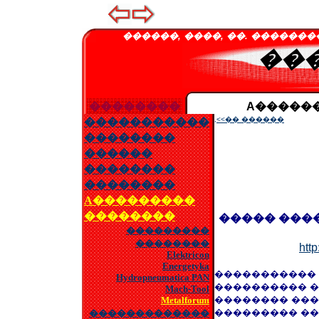
������, ����, ��. ����������� 11
��
��������
A�����
,<<�� ������
�����������
��������
������
��������
��������
A���������
��������
����� ���
���������
��������
http
Elektricon
Energetyka
�����������
Hydropneumatica PAN
���������� �
Mach-Tool
�������� ���
Metalforum
��������� ���
�������������