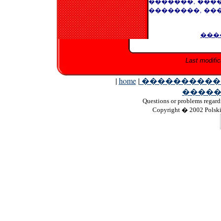
�������, ���
��������, ���
����
Last modific
|
home
|
���������
����
Questions
or problems regardi
Copyright
� 2002 Polskie