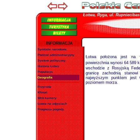
Łotwa, Ryga, ul. Rupniecibas 1
INFORMACJA
Symbole narodowe
Podział administracyjny
Łotwa położona jest na 
System polityczny
powierzchnia wynosi 64 589 
Historia Łotwy
wschodzie z Rosyjską Feder
Populacja
granicę
zachodnią stanowi
najwyższym punktem jest
Geografia
poziomem
morza.
Przyroda
Klimat
Web kamery
Łotwa na zdjęciach
Prognoza pogody