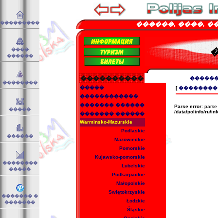
���������
������, ����, ��. �
����
������
����������
������
��������
�����
[
��������
������������
������� ������
Parse error
: parse
�����
/data/polinfo/ru/in
������� ������
Warminsko-Mazurskie
Podlaskie
������
Mazowieckie
Pomorskie
Kujawsko-pomorskie
��������
Lubelskie
�����
Podkarpackie
Małopolskie
Swiętokrzyskie
������� �
Łodzkie
�������
Śląskie