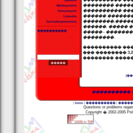
Opolskie
�������� �����
Wielkopolskie
���������� ���
Dolnośląskie
������ �������
Lubuskie
��������,�����
Zachodniopomorskie
������. ����� 
����������
����� - ��������
��������.
���������� ����
��� �������� 3,
�������� �����
[�
���������� ���
|
home
|
����������
|
�����
Questions
or problems regard
Copyright
� 2002-2005 Polsk