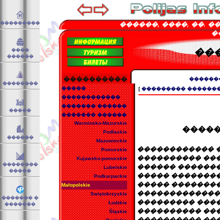
���������
������, ����, ��. �����
��
��
����
������
����������
������
��������
�����
[
��������� ������
������������
������� ������
�����
������� ������
Warminsko-Mazurskie
������
Podlaskie
������
Mazowieckie
������������ �
Pomorskie
���������� ��
Kujawsko-pomorskie
��������
������ �������
Lubelskie
�����
����� �������
Podkarpackie
����� ��������
Małopolskie
�������������
Swiętokrzyskie
������� �
��������� ���
Łodzkie
�������
���������� ����
Śląskie
���������� ���