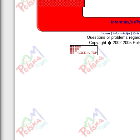
Informācija tik
|
home
|
informācija
|
tūri
Questions
or problems regard
Copyright
� 2002-2005 Polski