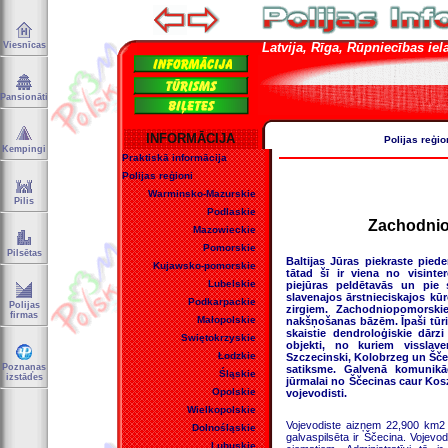
Viesnīcas
Latvija, Rīga, Rūpniecības iela 
Pansionāti
INFORMĀCIJA
Polijas reģio
Kempingi
Praktiskā informācija
Polijas reģioni
Warminsko-Mazurskie
Pilis
Podlaskie
Zachodnio
Mazowieckie
Pomorskie
Pilsētas
Baltijas Jūras piekraste pied
Kujawsko-pomorskie
tātad šī ir viena no visint
Lubelskie
piejūras peldētavās un pie 
slavenajos ārstnieciskajos kū
Podkarpackie
Polijas
zirgiem. Zachodniopomorskie
firmas
Małopolskie
nakšņošanas bāzēm. Īpaši tūris
skaistie dendroloģiskie dārzi 
Swiętokrzyskie
objekti, no kuriem visslav
Łodzkie
Szczecinski, Kolobrzeg un Ščeci
Poznaņas
satiksme. Galvenā komunikāci
Śląskie
izstādes
jūrmalai no Ščecinas caur Ko
Opolskie
vojevodisti.
Wielkopolskie
Vojevodiste aizņem 22,900 km2 l
Dolnośląskie
galvaspilsēta ir Ščecina. Vojevod
Lubuskie