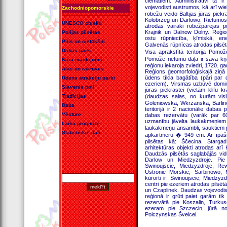
ciematiem. Administratīvi tā 
vojevodisti austrumos, kā arī wi
Zachodniopomorskie
robežu veido Baltijas jūras piek
Kolobrzeg un Darlowo. Rietumos 
UNESCO objekti
atrodas vairāki robežpārejas p
Krajnik un Dalnow Dolny. Reģiona
Polijas pilsētas
ostu rūpniecība, ķīmiskā, ene
Pilis un cietokšņi
Galvenās rūpnīcas atrodas pilsētā
Dabas parki
Visa aprakstītā teritorija Pomo
Pomože rietumu daļā ir sava kņ
Kara mantojums
reģionu iekaroja zviedri, 1720. g
Alas un raktuves
Reģions ģeomorfoloģiskajā ziņā 
ūdens tīkla bagātība (pāri par
Ūdens atrakciju parki
ezeriem). Virsmas uzbūvē domin
Slavenie poļi
jūras piekrastei (vietām klifu 
Tradīcijas
(daudzas salas, no kurām visl
Goleniowska, Wkrzanska, Barlinec
Daba
teritorijā ir 2 nacionālie dabas
Vēsture
dabas rezervātu (varāk par 6
uzmanību jāvelta laukakmeņiem (
Laika prognoze
laukakmeņu ansambli, sauktiem 
Statistiskie dati
apkārtmēru � 949 cm. Ar īpaši 
pilsētas kā: Ščecina, Starga
arhitektūras objekti atrodas ar
Daudzās pilsētās saglabājās vidu
Darlow un Miedzyzdroje. Pie 
Swinoujscie, Miedzyzdroje, Re
Ustronie Morskie, Sarbinowo, 
kūrorti ir: Swinoujscie, Miedzyz
centri pie ezeriem atrodas pilsē
un Czaplinek. Daudzas vojevodist
reģionā ir grūti paiet garām t
rezervātā pie Koszalin, Turk
ezeram pie Szczecin, jūrā no
Polczynskas Šveicei.